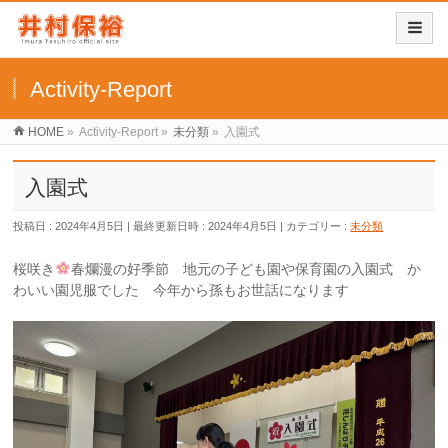
Activity-Report
HOME
»
Activity-Report
»
未分類
»
入園式
入園式
投稿日 : 2024年4月5日
最終更新日時 : 2024年4月5日
カテゴリー :
未分類
桜咲き
春爛漫の好季節 地元の子ども園や保育園の入園式 か
わいい園児服でした 今年から孫もお世話になります