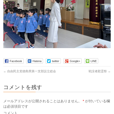
Facebook
Hatena
twitter
Google+
LINE
←
自由民主党徳島県第一支部設立総会
戦没者慰霊祭
→
コメントを残す
メールアドレスが公開されることはありません。
*
が付いている欄
は必須項目です
コメント