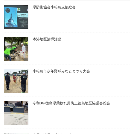
県防衛協会小松島支部総会
本港地区清掃活動
小松島市少年野球みなとまつり大会
令和8年徳島県薬物乱用防止徳島地区協議会総会