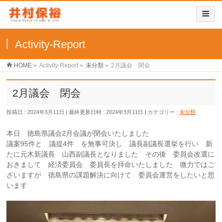
Activity-Report
HOME
»
Activity-Report
»
未分類
»
2月議会 閉会
2月議会 閉会
投稿日 : 2024年3月11日
最終更新日時 : 2024年3月11日
カテゴリー :
未分類
本日 徳島県議会2月会議が閉会いたしました
議案95件と 議提4件 を無事可決し 議長副議長選挙を行い 新
たに元木新議長 山西副議長となりました その後 委員会改選に
おきまして 経済委員会 委員長を拝命いたしました 微力ではご
ざいますが 徳島県の課題解決に向けて 委員会運営をしたいと思
います