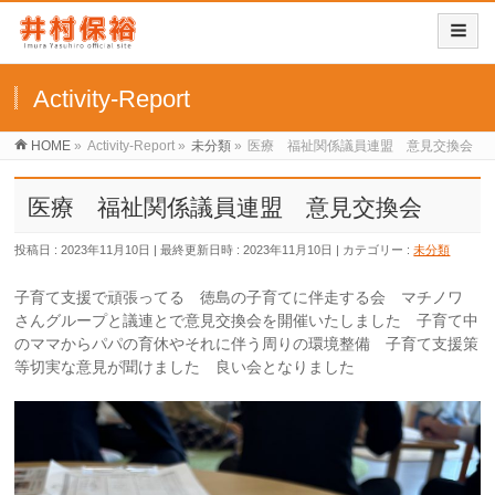
Activity-Report
HOME
»
Activity-Report
»
未分類
»
医療 福祉関係議員連盟 意見交換会
医療 福祉関係議員連盟 意見交換会
投稿日 : 2023年11月10日
最終更新日時 : 2023年11月10日
カテゴリー :
未分類
子育て支援で頑張ってる 徳島の子育てに伴走する会 マチノワ
さんグループと議連とで意見交換会を開催いたしました 子育て中
のママからパパの育休やそれに伴う周りの環境整備 子育て支援策
等切実な意見が聞けました 良い会となりました