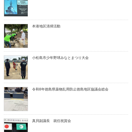
本港地区清掃活動
小松島市少年野球みなとまつり大会
令和8年徳島県薬物乱用防止徳島地区協議会総会
真貝副議長 就任祝賀会