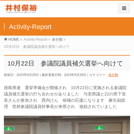
Activity-Report
HOME
»
Activity-Report
»
未分類
»
10月22日 参議院議員補欠選挙へ向けて
10月22日 参議院議員補欠選挙へ向けて
投稿日 : 2023年8月28日
最終更新日時 : 2023年8月28日
カテゴリー :
未分類
徳島県連 選挙準備会が開催され 10月22日に実施される参議院
議員補欠選挙の打ち合わせがありました 与党県議と22の県下首
長さんが参加され 西内けん 候補の応援になります 麻生副総
理 世耕参議院議員幹事長が来県され 激励されていました