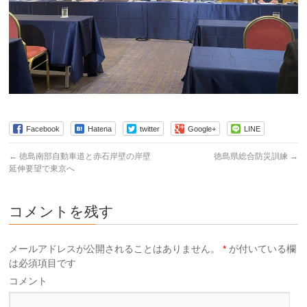
Facebook
Hatena
twitter
Google+
LINE
←
徳島南部自動車道と赤石岸壁の岸壁
徳島県総合防災訓練
→
延伸要望で東京へ
コメントを残す
メールアドレスが公開されることはありません。
*
が付いている欄
は必須項目です
コメント