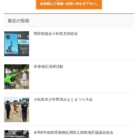
最近の投稿
県防衛協会小松島支部総会
本港地区清掃活動
小松島市少年野球みなとまつり大会
令和8年徳島県薬物乱用防止徳島地区協議会総会