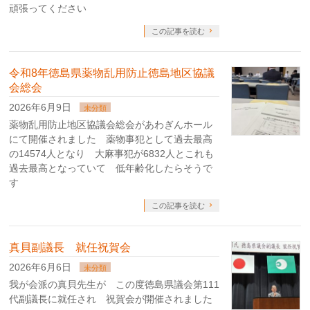
頑張ってください
この記事を読む
令和8年徳島県薬物乱用防止徳島地区協議
会総会
2026年6月9日
未分類
薬物乱用防止地区協議会総会があわぎんホール
にて開催されました 薬物事犯として過去最高
の14574人となり 大麻事犯が6832人とこれも
過去最高となっていて 低年齢化したらそうで
す
この記事を読む
真貝副議長 就任祝賀会
2026年6月6日
未分類
我が会派の真貝先生が この度徳島県議会第111
代副議長に就任され 祝賀会が開催されました