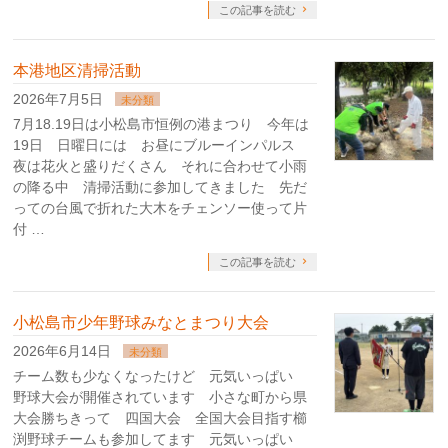
この記事を読む
本港地区清掃活動
2026年7月5日
未分類
7月18.19日は小松島市恒例の港まつり 今年は
19日 日曜日には お昼にブルーインパルス
夜は花火と盛りだくさん それに合わせて小雨
の降る中 清掃活動に参加してきました 先だ
っての台風で折れた大木をチェンソー使って片
付 …
この記事を読む
小松島市少年野球みなとまつり大会
2026年6月14日
未分類
チーム数も少なくなったけど 元気いっぱい
野球大会が開催されています 小さな町から県
大会勝ちきって 四国大会 全国大会目指す櫛
渕野球チームも参加してます 元気いっぱい