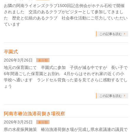
お隣の阿南ライオンズクラブ1500回記念例会がホテル石松で開催
されました 交流のあるクラブがビジターとして参加してきまし
た 歴史と伝統のあるクラブ 社会奉仕活動にご尽力していただい
ています
この記事を読む
卒園式
2026年3月26日
未分類
地元の保育園にて 卒園式に参加 子供が減る中ですが 長い子で
6年間過ごした保育園とお別れ 4月からはそれぞれ家の近くの小
学校へ通います ランドセル背負った姿を見てさらに感動するでし
ょう
この記事を読む
阿南市椿泊漁港荷捌き場視察
2026年3月25日
未分類
県の水産振興施策 椿泊漁港荷捌き場が完成し県水産議連の議員で