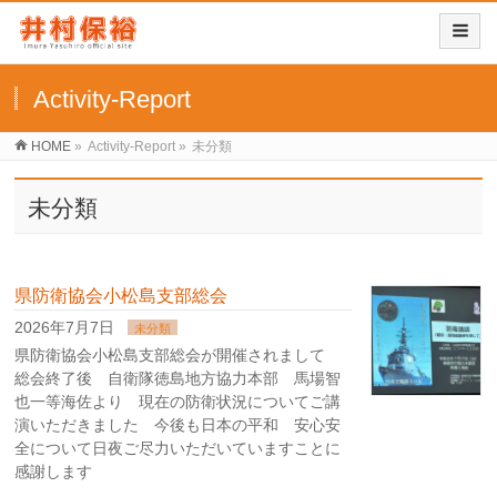
Activity-Report
HOME
»
Activity-Report
»
未分類
未分類
県防衛協会小松島支部総会
2026年7月7日
未分類
県防衛協会小松島支部総会が開催されまして
総会終了後 自衛隊徳島地方協力本部 馬場智
也一等海佐より 現在の防衛状況についてご講
演いただきました 今後も日本の平和 安心安
全について日夜ご尽力いただいていますことに
感謝します