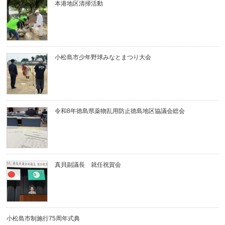
本港地区清掃活動
小松島市少年野球みなとまつり大会
令和8年徳島県薬物乱用防止徳島地区協議会総会
真貝副議長 就任祝賀会
小松島市制施行75周年式典