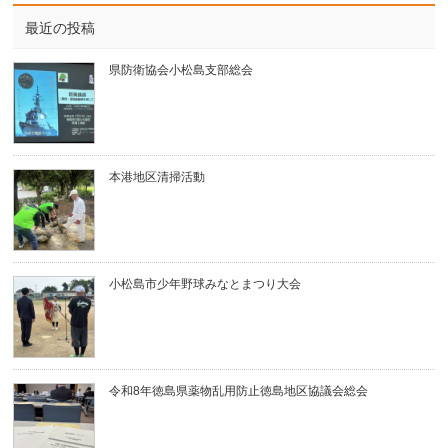
最近の投稿
県防衛協会小松島支部総会
本港地区清掃活動
小松島市少年野球みなとまつり大会
令和8年徳島県薬物乱用防止徳島地区協議会総会