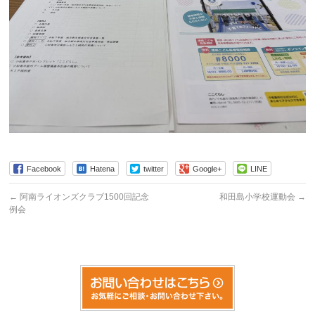
Facebook
Hatena
twitter
Google+
LINE
←
阿南ライオンズクラブ1500回記念
和田島小学校運動会
→
例会