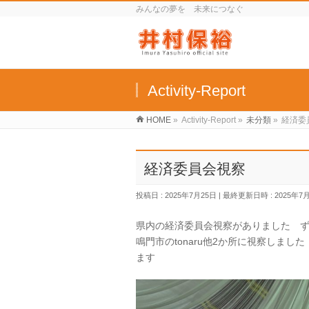
みんなの夢を 未来につなぐ
Activity-Report
HOME
»
Activity-Report
»
未分類
»
経済委
経済委員会視察
投稿日 : 2025年7月25日
最終更新日時 : 2025年7
県内の経済委員会視察がありました 
鳴門市のtonaru他2か所に視察しま
ます