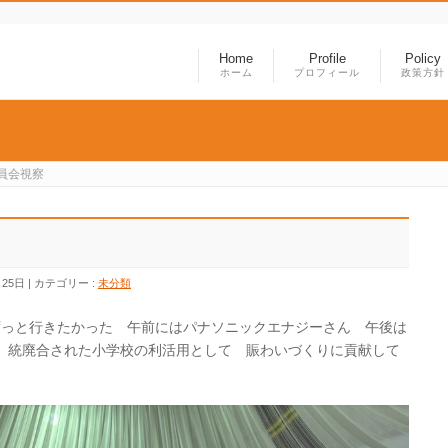
Home
Profile
Policy
ホーム
プロフィール
政策方針
員会視察
月25日
カテゴリー :
未分類
ずっと行きたかった 午前にはパナソニックエナジーさん 午後は
した 統廃合された小学校の利活用として 賑わいづくりに貢献して