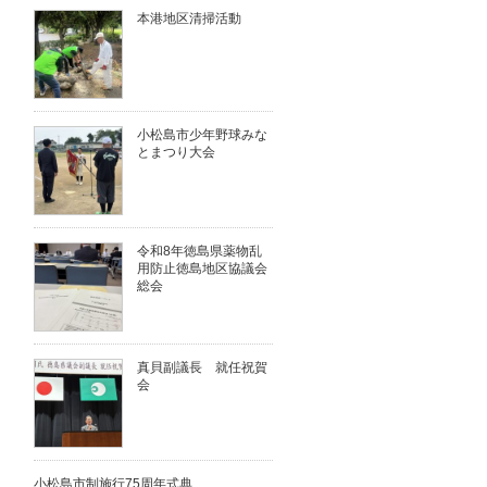
本港地区清掃活動
小松島市少年野球みな
とまつり大会
令和8年徳島県薬物乱
用防止徳島地区協議会
総会
真貝副議長 就任祝賀
会
小松島市制施行75周年式典