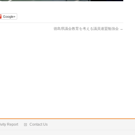
Google+
徳島県議会教育を考える議員連盟勉強会
→
ivity Report
Contact Us